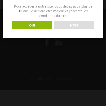
Pour accéder à notre site, vous devez avoir plus de
18
ans. Je déclare être majeur et j’accepte les
conditions du site.
OUI
NON
RESTEZ À JOUR
Copyright © 2026 SODIVEST